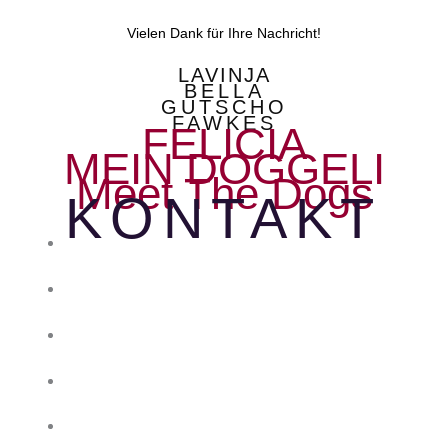
Vielen Dank für Ihre Nachricht!
LAVINJA
BELLA
GUTSCHO
FAWKES
FELICIA
MEIN DOGGELI
Meet The Dogs
KONTAKT