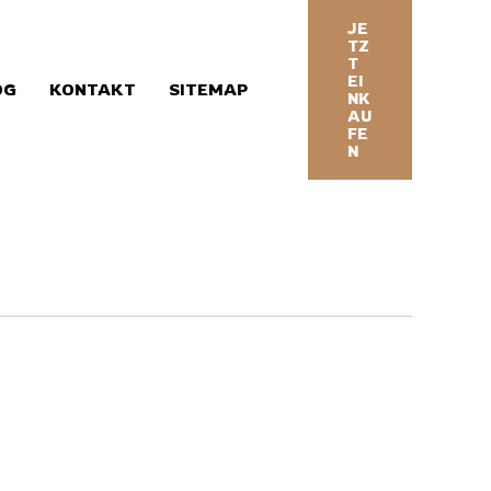
JE
TZ
T
EI
OG
KONTAKT
SITEMAP
NK
AU
FE
N