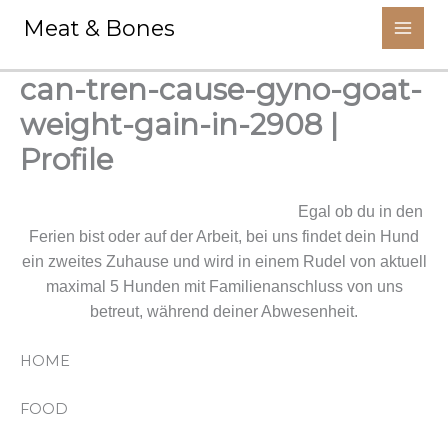
Aller
Meat & Bones
au
contenu
can-tren-cause-gyno-goat-
weight-gain-in-2908 |
Profile
Wir kümmern uns um deinen Liebling.
Egal ob du in den
Ferien bist oder auf der Arbeit, bei uns findet dein Hund
ein zweites Zuhause und wird in einem Rudel von aktuell
maximal 5 Hunden mit Familienanschluss von uns
betreut, während deiner Abwesenheit.
HOME
FOOD