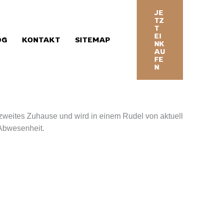
JE
TZ
T
EI
OG
KONTAKT
SITEMAP
NK
AU
FE
N
in zweites Zuhause und wird in einem Rudel von aktuell
Abwesenheit.