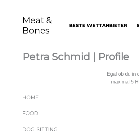
Aller
au
Meat &
contenu
BESTE WETTANBIETER
Bones
Petra Schmid | Profile
Wir kümmern uns um deinen Liebling.
Egal ob du in 
maximal 5 H
HOME
FOOD
DOG-SITTING