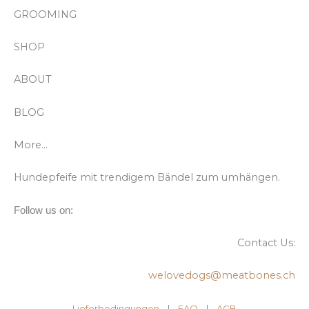
GROOMING
SHOP
ABOUT
BLOG
More…
Hundepfeife mit trendigem Bändel zum umhängen.
Follow us on:
Contact Us:
welovedogs@meatbones.ch
Lieferbedingungen
|
FAQ
| ​
AGB