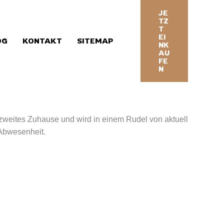
JE
TZ
T
EI
OG
KONTAKT
SITEMAP
NK
AU
FE
N
in zweites Zuhause und wird in einem Rudel von aktuell
Abwesenheit.