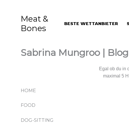
Aller
au
Meat &
contenu
BESTE WETTANBIETER
Bones
Sabrina Mungroo | Blog
Wir kümmern uns um deinen Liebling.
Egal ob du in 
maximal 5 H
HOME
FOOD
DOG-SITTING