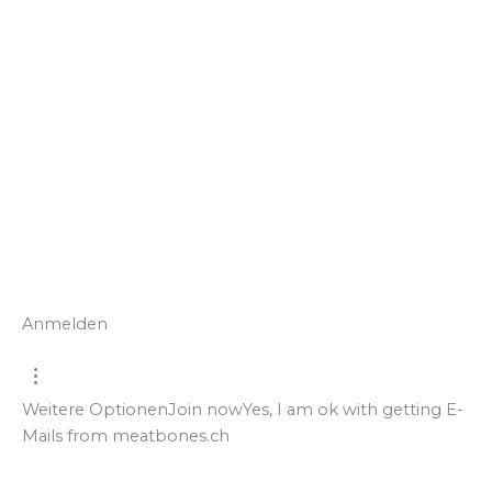
Anmelden
Weitere Optionen
Join now
Yes, I am ok with getting E-
Mails from meatbones.ch