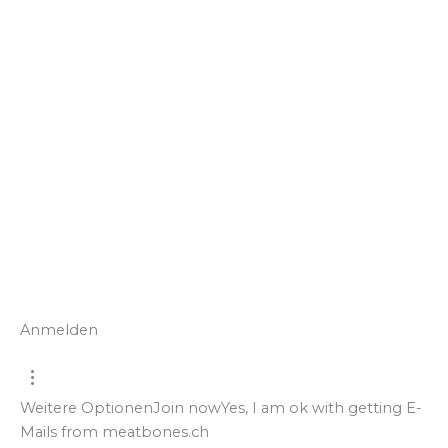
Anmelden
Weitere Optionen
Join now
Yes, I am ok with getting E-
Mails from meatbones.ch