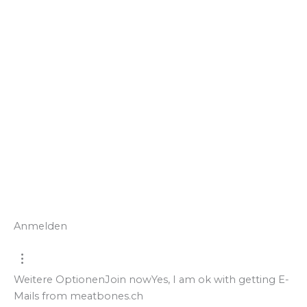
Anmelden
Weitere Optionen
Join now
Yes, I am ok with getting E-
Mails from meatbones.ch