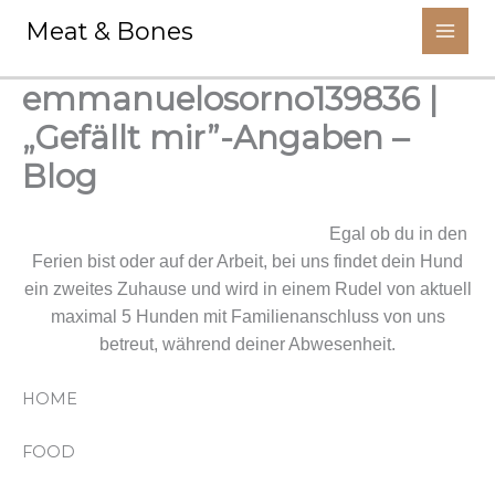
Aller
Meat & Bones
au
contenu
emmanuelosorno139836 |
„Gefällt mir”-Angaben –
Blog
Wir kümmern uns um deinen Liebling.
Egal ob du in den
Ferien bist oder auf der Arbeit, bei uns findet dein Hund
ein zweites Zuhause und wird in einem Rudel von aktuell
maximal 5 Hunden mit Familienanschluss von uns
betreut, während deiner Abwesenheit.
HOME
FOOD