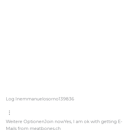
Log In
emmanuelosorno139836
Weitere Optionen
Join now
Yes, I am ok with getting E-
Mails from meatbones.ch