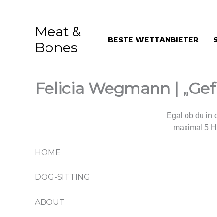
Aller
au
Meat &
contenu
BESTE WETTANBIETER
Bones
Felicia Wegmann | „Gef
Wir kümmern uns um deinen Liebling.
Egal ob du in 
maximal 5 H
HOME
DOG-SITTING
ABOUT