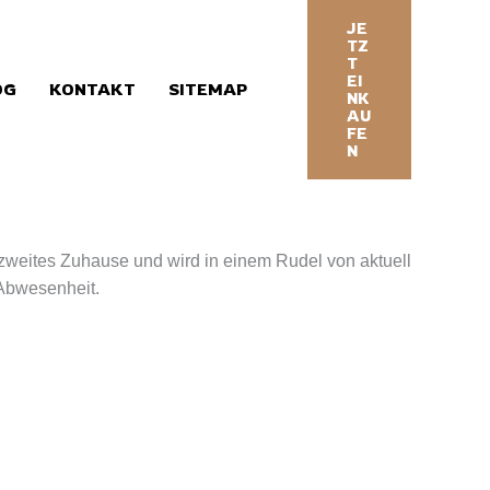
JE
TZ
T
EI
OG
KONTAKT
SITEMAP
NK
AU
FE
N
in zweites Zuhause und wird in einem Rudel von aktuell
Abwesenheit.