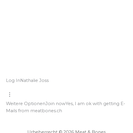
Log In
Nathalie Joss
Weitere Optionen
Join now
Yes, I am ok with getting E-
Mails from meatbones.ch
Urheberrecht © 2026 Meat & Bones